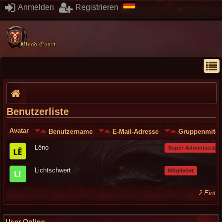
Anmelden
Registrieren
Benutzerliste
Avatar
Benutzername
E-Mail-Adresse
Gruppenmitgl
Lêno
Super-Administrato
Lichtschwert
Mitglieder
... 2 Eint
User Online