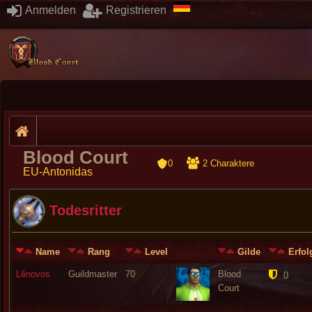
Anmelden
Registrieren
Blood Court
0
2 Charaktere
EU-Antonidas
Todesritter
Name
Rang
Level
Gilde
Erfol
Lênovos
Guildmaster
70
Blood
0
Court