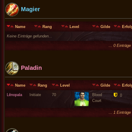
Magier
Name
Rang
Level
Gilde
Erfol
Keine Einträge gefunden...
... 0 Einträg
Paladin
Name
Rang
Level
Gilde
Erfol
Lênopala
Initiate
70
Blood
0
Court
... 1 Einträg