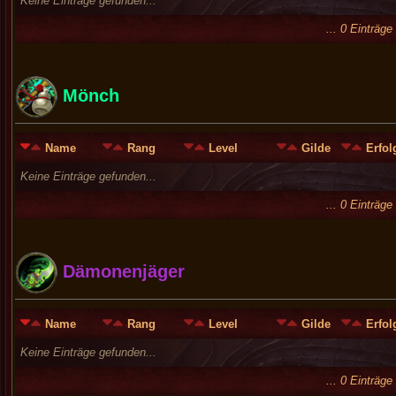
Keine Einträge gefunden...
... 0 Einträg
Mönch
Name
Rang
Level
Gilde
Erfol
Keine Einträge gefunden...
... 0 Einträg
Dämonenjäger
Name
Rang
Level
Gilde
Erfol
Keine Einträge gefunden...
... 0 Einträg