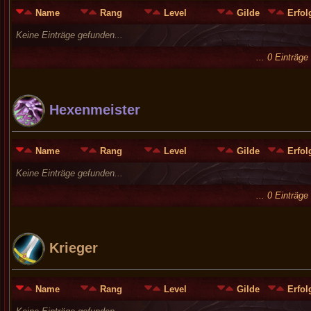
Name
Rang
Level
Gilde
Erfol
Keine Einträge gefunden...
... 0 Einträg
Hexenmeister
Name
Rang
Level
Gilde
Erfol
Keine Einträge gefunden...
... 0 Einträg
Krieger
Name
Rang
Level
Gilde
Erfol